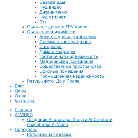
Cъемка еды
Фуд видео
Дизайн меню
Фуд стилист
Бэк
Съемка с дрона и FPV видео
Съемка недвижимости
Архитектурная фотосъемка
Cъемка с коптера/дрона
Интерьеры
Дома и квартиры
Гостиничная недвижимость
Медицинские помещения
Общественные пространства
Офисные помещения
Промышленная недвижимость
Ретушь фото: До и После
Блог
Цены
О нас
Контакты
Главная
AI VIDEO
Создание AI аватара: Услуги AI Creator и
разработка AI Video
Портфолио
Репортажная съемка