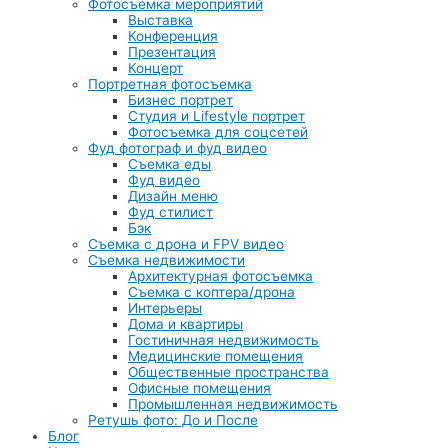
Фотосъемка мероприятий
Выставка
Конференция
Презентация
Концерт
Портретная фотосъемка
Бизнес портрет
Студия и Lifestyle портрет
Фотосъемка для соцсетей
Фуд фотограф и фуд видео
Cъемка еды
Фуд видео
Дизайн меню
Фуд стилист
Бэк
Съемка с дрона и FPV видео
Съемка недвижимости
Архитектурная фотосъемка
Cъемка с коптера/дрона
Интерьеры
Дома и квартиры
Гостиничная недвижимость
Медицинские помещения
Общественные пространства
Офисные помещения
Промышленная недвижимость
Ретушь фото: До и После
Блог