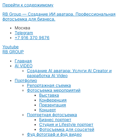
Перейти к содержимому
RB Group — Создание ИИ аватара. Профессиональная
фотосъемка для бизнеса.
Москва
Telegram
+7 916 370 9676
Youtube
RB GROUP
Главная
AI VIDEO
Создание AI аватара: Услуги AI Creator и
разработка AI Video
Портфолио
Репортажная съемка
Фотосъемка мероприятий
Выставка
Конференция
Презентация
Концерт
Портретная фотосъемка
Бизнес портрет
Студия и Lifestyle портрет
Фотосъемка для соцсетей
Фуд фотограф и фуд видео